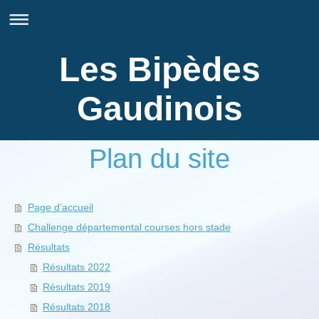
Les Bipèdes
Gaudinois
Plan du site
Page d’accueil
Challenge départemental courses hors stade
Résultats
Résultats 2022
Résultats 2019
Résultats 2018