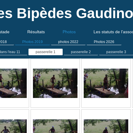
es Bipèdes Gaudino
stade
Résultats
Photos
Les statuts de l'asso
2018
Photos 2019
photos 2022
Photos 2026
dans l'eau 11
passerelle 1
passerelle 2
passerelle 3