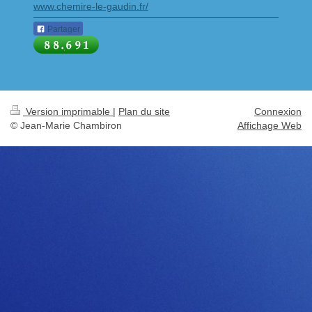
www.chemire-le-gaudin.fr/
Partager
Version imprimable
|
Plan du site
Connexion
© Jean-Marie Chambiron
Affichage Web